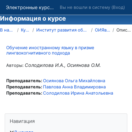
Перейти к основному содержанию
Электронные курсы ОГУ в системе обучения Moodle
Вы не вошли в систему (
Вход
)
Информация о курсе
В начало
Курсы
Институт развития образования
ОИЯвПЛП
Описание
Обучение иностранному языку в призме
лингвокогнитивного подхода
Солодилова И.А., Осиянова О.М.
Авторы:
Преподаватель:
Осиянова Ольга Михайловна
Преподаватель:
Павлова Анна Владимировна
Преподаватель:
Солодилова Ирина Анатольевна
Блоки
Пропустить Навигация
Навигация