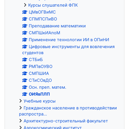
Курсы слушателей ФПК
ЦМвОГВиМС
СПМПСПиВО
Преподавание математики
СМПШкИАпоМ
Применение технологии ИИ в ОПиНИ
Цифровые инструменты для вовлечения
студентов
СТБиБ
РМПвОУВО
СМПШИА
СТиСОвДО
Осн. преп. матем.
ОИЯвПЛП
Учебные курсы
Гражданское население в противодействии
распростра...
Архитектурно-строительный факультет
Аэрокосмический институт