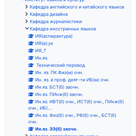
Кафедра английского и китайского языков
Кафедра дизайна
Кафедра журналистики
Кафедра иностранных языков
ИЯ(аспирантура)
ИЯ(а):ук
ИЯ_Т
Ин.яз.
Технический перевод
Ин. яз. ПК Физ(м) очн.
Ин. яз. в проф. деят-ти ИБ(м) очн.
Ин.яз. БСТ(б) заочн.
Ин.яз. ПИнж(б) заочн.
Ин.яз. ИВТ(б) очн., ИСТ(б) очн., ПИнж(б)
очн., ИБ(...
Ин.яз. Физ(б) очн., РФ(б) очн., БСТ(б)
очн.
Ин.яз. ЭЭ(б) заочн.