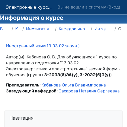
Перейти к основному содержанию
Электронные курсы ОГУ в системе обучения Moodle
Вы не вошли в систему (
Вход
)
Информация о курсе
В начало
Курсы
Институт языков и культур
Кафедра иностранных языков
Ин.яз. ЭЭ(б) заочн.
Описание
Иностранный язык(13.03.02 заочн.)
Автор(ы): Кабанова О. В. Для обучающихся 1 курса по
направлению подготовки "13.03.02
Электроэнергетика и электротехника" заочной формы
обучения (группы
З-20ЭЭ(б)ЭА(у), З-20ЭЭ(б)Э(у)
)
Преподаватель:
Кабанова Ольга Владимировна
Заведующий кафедрой:
Сахарова Наталия Сергеевна
Блоки
Пропустить Навигация
Навигация