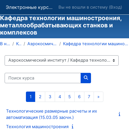
Перейти к основному содержанию
Электронные курсы ОГУ в системе обучения Moodle
Вы не вошли в систему (
Вход
)
Кафедра технологии машиностроения,
металлообрабатывающих станков и
комплексов
В начало
Курсы
Аэрокосмический институт
Кафедра технологии машиностроения, металлообрабаты...
Категории курсов
Поиск курса
Поиск курса
Страница 1
Страница 2
Страница 3
Страница 4
Страница 5
Страница 6
Страница 7
Следующая с
1
2
3
4
5
6
7
»
Технологические размерные расчеты и их
автоматизация (15.03.05 заочн.)
Технология машиностроения