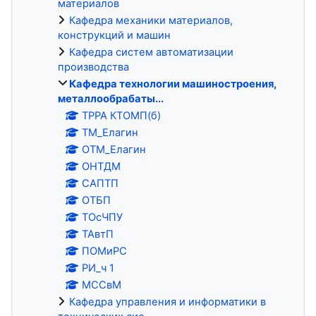
материалов
Кафедра механики материалов,
конструкций и машин
Кафедра систем автоматизации
производства
Кафедра технологии машиностроения,
металлообрабаты...
ТРРА КТОМП(б)
ТМ_Елагин
ОТМ_Елагин
ОНТДМ
САПТП
ОТБП
ТОсЧПУ
ТАвтП
ПОМиРС
РИ_ч 1
МССвМ
Кафедра управления и информатики в