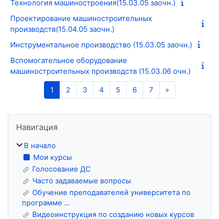
Технология машиностроения(15.03.05 заочн.)
Проектирование машиностроительных
производств(15.04.05 заочн.)
Инструментальное производство (15.03.05 заочн.)
Вспомогательное оборудование
машиностроительных производств (15.03.06 очн.)
Страница 1
Страница 2
Страница 3
Страница 4
Страница 5
Страница 6
Страница 7
Следующая с
1
2
3
4
5
6
7
»
Блоки
Пропустить Навигация
Навигация
В начало
Мои курсы
Голосование ДС
Часто задаваемые вопросы
Обучение преподавателей университета по
программе ...
Видеоинструкция по созданию новых курсов