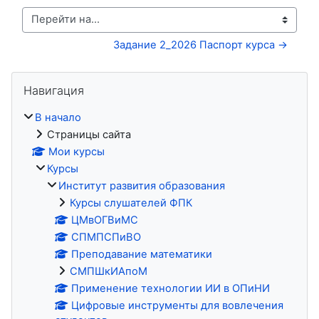
Перейти на...
Задание 2_2026 Паспорт курса →
Блоки
Пропустить Навигация
Навигация
В начало
Страницы сайта
Мои курсы
Курсы
Институт развития образования
Курсы слушателей ФПК
ЦМвОГВиМС
СПМПСПиВО
Преподавание математики
СМПШкИАпоМ
Применение технологии ИИ в ОПиНИ
Цифровые инструменты для вовлечения