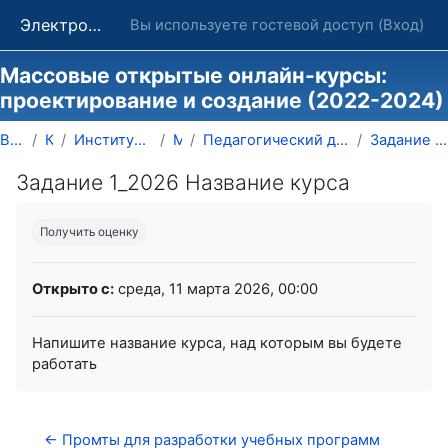
Перейти к основному содержанию
Электронные курсы ОГУ в системе обучения Moodle
Вы используете гостевой доступ (
Вход
)
Массовые открытые онлайн-курсы:
проектирование и создание (2022-2024)
В начало
Курсы
Институт развития образования
MOOC
Педагогический дизайн онлайн курса Виды учебного к...
Задание 1_2026 Название курса
Задание 1_2026 Название курса
Требуемые условия завершения
Получить оценку
Открыто с:
среда, 11 марта 2026, 00:00
Напишите название курса, над которым вы будете
работать
← Промты для разработки учебных программ