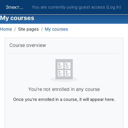
Skip to main content
Электронные курсы ОГУ в системе обучения Moodle
You are currently using guest access (
Log in
)
My courses
Home
Site pages
My courses
Blocks
Skip Course overview
Course overview
You're not enrolled in any course
Once you're enrolled in a course, it will appear here.