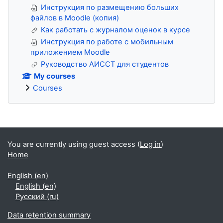
Инструкция по размещению больших
файлов в Moodle (копия)
Как работать с журналом оценок в курсе
Инструкция по работе с мобильным
приложением Moodle
Руководство АИССТ для студентов
My courses
Courses
Blocks
You are currently using guest access (
Log in
)
Home
English ‎(en)‎
English ‎(en)‎
Русский ‎(ru)‎
Data retention summary