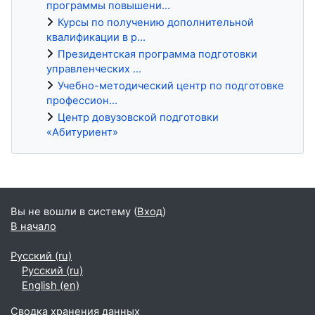
программы повышени...
Курсы по получению дополнительной
квалификации в р...
Президентская программа подготовки
управленческих ...
Учебно-методический центр по подготовке
профессион...
Центр довузовской подготовки
«Абитуриент»
Блоки
Вы не вошли в систему (
Вход
)
В начало
Русский ‎(ru)‎
Русский ‎(ru)‎
English ‎(en)‎
Сводка хранения данных