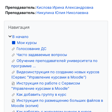
Преподаватель:
Кислова Ирина Александровна
Преподаватель:
Никулина Юлия Николаевна
Блоки
Пропустить Навигация
Навигация
В начало
Мои курсы
Голосование ДС
Часто задаваемые вопросы
Обучение преподавателей университета по
программе ...
Видеоинструкция по созданию новых курсов
(Сервис "Управление курсами в Moodle")
Инструкция по работе с Сервисом
"Управление курсами в Moodle"
Как добавить группу в курс
Инструкция по размещению больших файлов в
Moodle (копия)
Как работать с журналом оценок в курсе