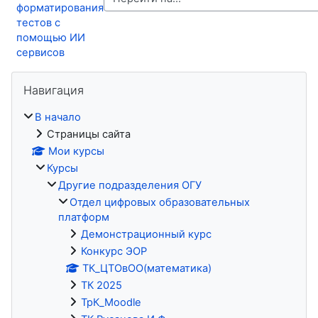
форматирования
тестов с
помощью ИИ
сервисов
Блоки
Пропустить Навигация
Навигация
В начало
Страницы сайта
Мои курсы
Курсы
Другие подразделения ОГУ
Отдел цифровых образовательных
платформ
Демонстрационный курс
Конкурс ЭОР
ТК_ЦТОвОО(математика)
ТК 2025
ТрК_Moodle