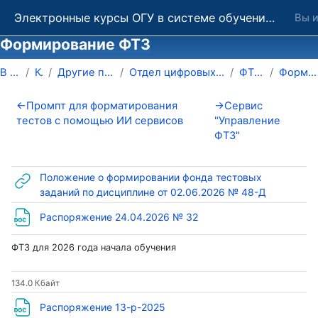
Перейти к основному содержанию
Электронные курсы ОГУ в системе обучения Moodle
Вы и
Формирование ФТЗ
В начало
Курсы
Другие подразделения ОГУ
Отдел цифровых образовательных платформ
ФТЗ и АИССТ
Формирование ФТЗ
Section outline
←
Промпт для форматирования
→
Сервис
тестов с помощью ИИ сервисов
"Управление
ФТЗ"
Положение о формировании фонда тестовых
Гиперссы
заданий по дисциплине от 02.06.2026 № 48-Д
Файл
Распоряжение 24.04.2026 № 32
ФТЗ для 2026 года начала обучения
134.0 Кбайт
Файл
Распоряжение 13-р-2025