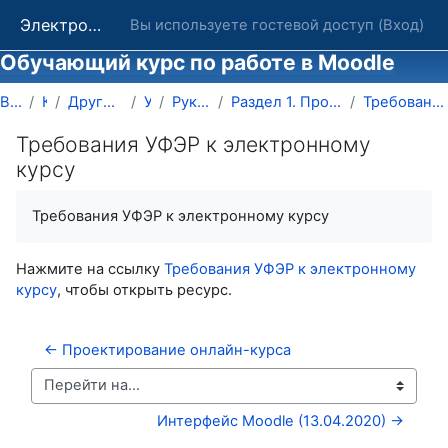
Перейти к основному содержанию
Электронные курсы ОГУ в системе обучения Moodle
Вы используете гостевой доступ (
Вход
)
Обучающий курс по работе в Moodle
В начало
Курсы
Другие подразделения ОГУ
УРТИИ
Руководство Moodle
Раздел 1. Проектируем электронный учебный курс
Требования УФЭР к электронному курсу
Требования УФЭР к электронному
курсу
Требуемые условия завершения
Требования УФЭР к электронному курсу
Нажмите на ссылку
Требования УФЭР к электронному
курсу
, чтобы открыть ресурс.
← Проектирование онлайн-курса
Перейти на...
Интерфейс Moodle (13.04.2020) →