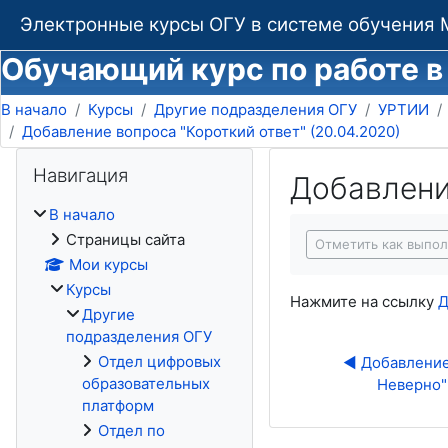
Перейти к основному содержанию
Электронные курсы ОГУ в системе обучения 
Обучающий курс по работе в
В начало
Курсы
Другие подразделения ОГУ
УРТИИ
Добавление вопроса "Короткий ответ" (20.04.2020)
Блоки
Пропустить Навигация
Навигация
Добавление
В начало
Требуемые услови
Страницы сайта
Отметить как выпо
Мои курсы
Курсы
Нажмите на ссылку
Д
Другие
подразделения ОГУ
Отдел цифровых
◀︎ Добавление
образовательных
Неверно" 
платформ
Отдел по