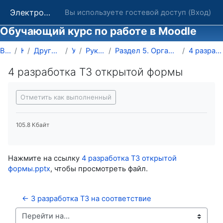
Перейти к основному содержанию
Электронные курсы ОГУ в системе обучения Moodle
Вы используете гостевой доступ (
Вход
)
Обучающий курс по работе в Moodle
В начало
Курсы
Другие подразделения ОГУ
УРТИИ
Руководство Moodle
Раздел 5. Организуем тестирование в электронном курсе
4 разработка ТЗ открытой формы
4 разработка ТЗ открытой формы
Требуемые условия завершения
Отметить как выполненный
105.8 Кбайт
Нажмите на ссылку
4 разработка ТЗ открытой
формы.pptx
, чтобы просмотреть файл.
← 3 разработка ТЗ на соответствие
Перейти на...